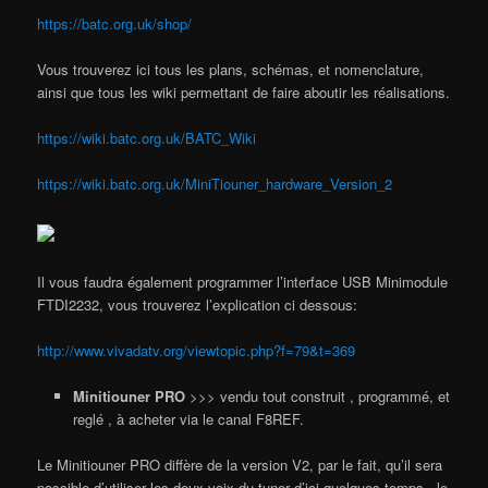
https://batc.org.uk/shop/
Vous trouverez ici tous les plans, schémas, et nomenclature,
ainsi que tous les wiki permettant de faire aboutir les réalisations.
https://wiki.batc.org.uk/BATC_Wiki
https://wiki.batc.org.uk/MiniTiouner_hardware_Version_2
Il vous faudra également programmer l’interface USB Minimodule
FTDI2232, vous trouverez l’explication ci dessous:
http://www.vivadatv.org/viewtopic.php?f=79&t=369
Minitiouner PRO
>>> vendu tout construit , programmé, et
reglé , à acheter via le canal F8REF.
Le Minitiouner PRO diffère de la version V2, par le fait, qu’il sera
possible d’utiliser les deux voix du tuner d’ici quelques temps , le