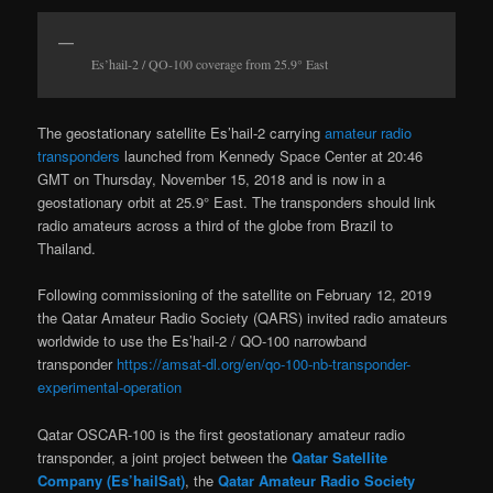
Es’hail-2 / QO-100 coverage from 25.9° East
The geostationary satellite Es’hail-2 carrying
amateur radio
transponders
launched from Kennedy Space Center at 20:46
GMT on Thursday, November 15, 2018 and is now in a
geostationary orbit at 25.9
°
East. The transponders should link
radio amateurs across a third of the globe from Brazil to
Thailand.
Following commissioning of the satellite on February 12, 2019
the Qatar Amateur Radio Society (QARS) invited radio amateurs
worldwide to use the Es’hail-2 / QO-100 narrowband
transponder
https://amsat-dl.org/en/qo-100-nb-transponder-
experimental-operation
Qatar OSCAR-100 is the first geostationary amateur radio
transponder, a joint project between the
Qatar Satellite
Company (Es’hailSat)
, the
Qatar Amateur Radio Society