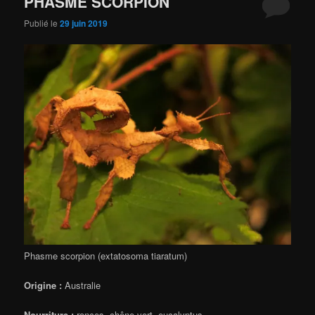
PHASME SCORPION
Publié le
29 juin 2019
Phasme scorpion (extatosoma tiaratum)
Origine :
Australie
Nourriture :
ronces, chêne vert, eucalyptus…