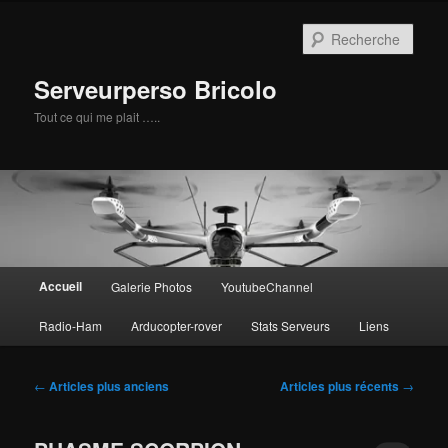
Aller
Aller
au
au
Rech
contenu
contenu
principal
secondaire
Serveurperso Bricolo
Tout ce qui me plait …..
Menu
Accueil
Galerie Photos
YoutubeChannel
principal
Radio-Ham
Arducopter-rover
Stats Serveurs
Liens
Navigation
←
Articles plus anciens
Articles plus récents
→
des
articles