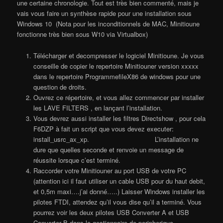
une certaine chronologie. Tout est très bien commenté, mais je
vais vous faire un synthèse rapide pour une installation sous
Windows 10 (Nota pour les inconditionnels de MAC, Minitioune
fonctionne très bien sous W10 via Virtualbox)
Télécharger et decompresser le logiciel Minitioune. Je vous
conseille de copier le repertoire Minitiouner version xxxxx
dans le repertoire ProgrammefileX86 de windows pour une
question de droits.
Ouvrez ce répertoire, et vous allez commencer par installer
les LAVE FILTERS , en lançant l’installation.
Vous devrez aussi installer les filtres Directshow , pour cela
F6DZP à fait un script que vous devez executer:
install_usrc_ax_xp. L’installation ne
dure que quelles seconde et renvoie un message de
réussite lorsque c’est terminé.
Raccorder votre Minitiouner au port USB de votre PC
(attention ici il faut utiliser un cable USB pour du haut debit,
et 0,5m maxi….j’ai donné…..) Laisser Windows installer les
pilotes FTDI, attendez qu’il vous dise qu’il a terminé. Vous
pourrez voir les deux pilotes USB Converter A et USB
Converter B dans le gestionnaire de peripherique.