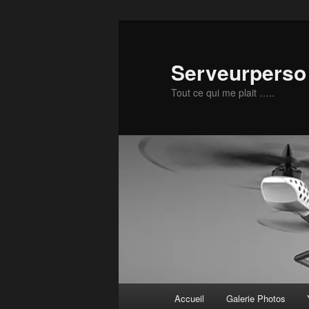
Aller
Aller
au
au
contenu
contenu
Serveurperso 
principal
secondaire
Tout ce qui me plait …..
Menu
Accueil
Galerie Photos
principal