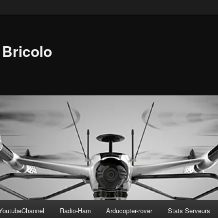
Bricolo
YoutubeChannel
Radio-Ham
Arducopter-rover
Stats Serveurs