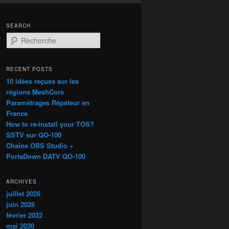
SEARCH
R
e
c
h
RECENT POSTS
e
10 idées reçues sur les
r
régions MeshCore
c
Paramétrages Répéteur en
h
France
e
How to re-install your TOS?
SSTV sur QO-100
Chaine OBS Studio +
PortsDown DATV QO-100
ARCHIVES
juillet 2026
juin 2026
février 2022
mai 2020