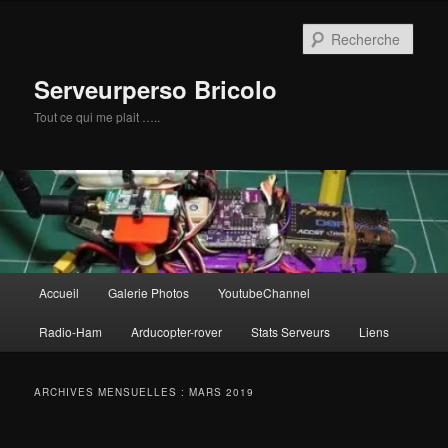
Aller
Aller
au
au
Rech
contenu
contenu
principal
secondaire
Serveurperso Bricolo
Tout ce qui me plait …..
Menu
Accueil
Galerie Photos
YoutubeChannel
principal
Radio-Ham
Arducopter-rover
Stats Serveurs
Liens
ARCHIVES MENSUELLES :
MARS 2019