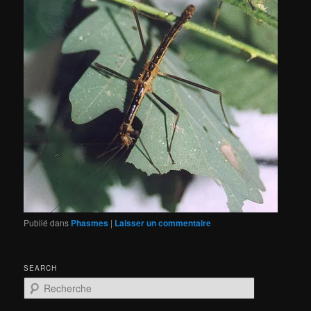
Publié dans
Phasmes
|
Laisser un commentaire
SEARCH
R
e
c