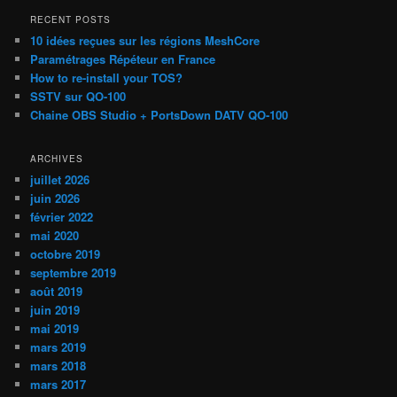
h
RECENT POSTS
e
10 idées reçues sur les régions MeshCore
r
Paramétrages Répéteur en France
c
How to re-install your TOS?
h
SSTV sur QO-100
e
Chaine OBS Studio + PortsDown DATV QO-100
ARCHIVES
juillet 2026
juin 2026
février 2022
mai 2020
octobre 2019
septembre 2019
août 2019
juin 2019
mai 2019
mars 2019
mars 2018
mars 2017