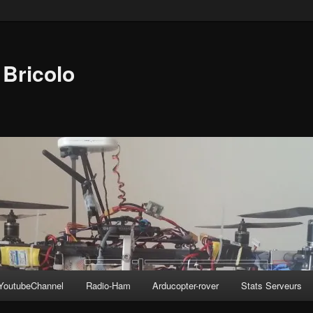
Bricolo
YoutubeChannel
Radio-Ham
Arducopter-rover
Stats Serveurs