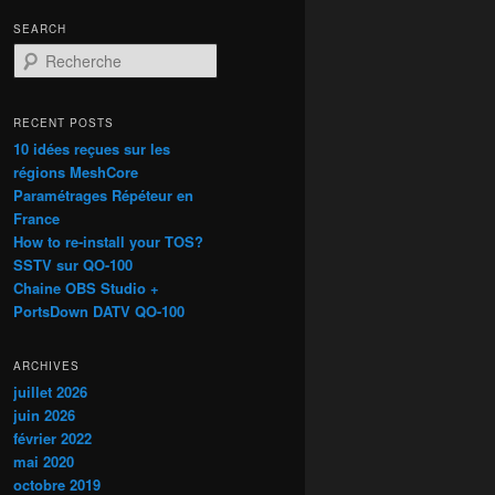
SEARCH
R
e
c
h
RECENT POSTS
e
10 idées reçues sur les
r
régions MeshCore
c
Paramétrages Répéteur en
h
France
e
How to re-install your TOS?
SSTV sur QO-100
Chaine OBS Studio +
PortsDown DATV QO-100
ARCHIVES
juillet 2026
juin 2026
février 2022
mai 2020
octobre 2019