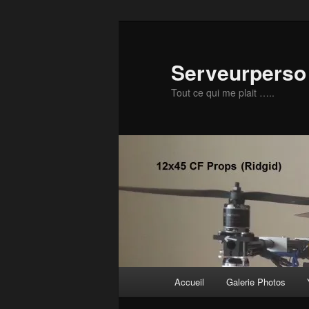
Aller
Aller
au
au
contenu
contenu
Serveurperso 
principal
secondaire
Tout ce qui me plait …..
Menu
Accueil
Galerie Photos
principal