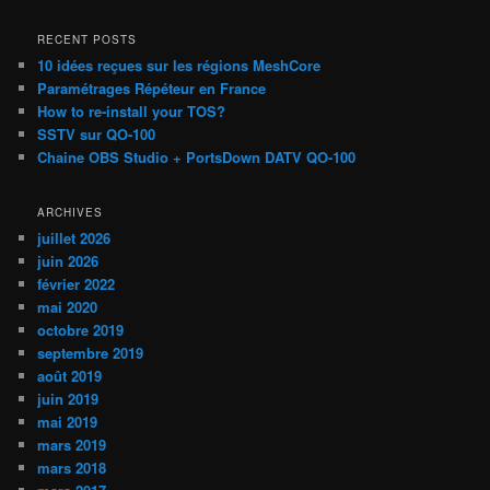
c
h
RECENT POSTS
e
10 idées reçues sur les régions MeshCore
r
Paramétrages Répéteur en France
c
How to re-install your TOS?
h
SSTV sur QO-100
e
Chaine OBS Studio + PortsDown DATV QO-100
ARCHIVES
juillet 2026
juin 2026
février 2022
mai 2020
octobre 2019
septembre 2019
août 2019
juin 2019
mai 2019
mars 2019
mars 2018