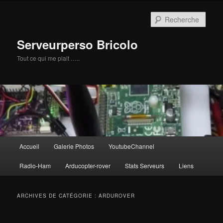
Aller
Aller
au
au
Rech
contenu
contenu
principal
secondaire
Serveurperso Bricolo
Tout ce qui me plait …..
Menu
Accueil
Galerie Photos
YoutubeChannel
principal
Radio-Ham
Arducopter-rover
Stats Serveurs
Liens
ARCHIVES DE CATÉGORIE :
ARDUROVER