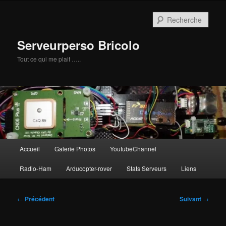
Aller
au
Rech
contenu
principal
Serveurperso Bricolo
Tout ce qui me plait …..
Menu
Accueil
Galerie Photos
YoutubeChannel
principal
Radio-Ham
Arducopter-rover
Stats Serveurs
Liens
Navigation
←
Précédent
Suivant
→
des
articles