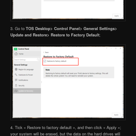
3. Go to
TOS Desktop> Control Panel> General Settings>
Update and Restore> Restore to Factory Default
;
4. Tick « Restore to factory default », and then click « Apply »;
your system will be erased, but the data on the hard drives will