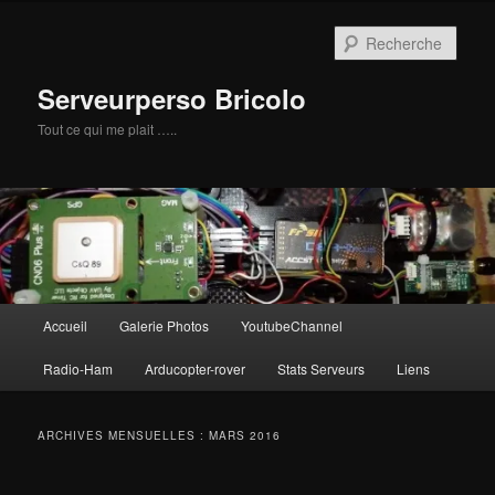
Aller
Aller
au
au
Rech
contenu
contenu
principal
secondaire
Serveurperso Bricolo
Tout ce qui me plait …..
Menu
Accueil
Galerie Photos
YoutubeChannel
principal
Radio-Ham
Arducopter-rover
Stats Serveurs
Liens
ARCHIVES MENSUELLES :
MARS 2016