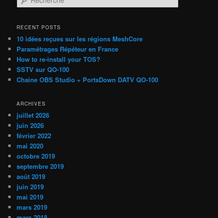
e
c
h
RECENT POSTS
e
10 idées reçues sur les régions MeshCore
r
Paramétrages Répéteur en France
c
How to re-install your TOS?
h
SSTV sur QO-100
e
Chaine OBS Studio + PortsDown DATV QO-100
ARCHIVES
juillet 2026
juin 2026
février 2022
mai 2020
octobre 2019
septembre 2019
août 2019
juin 2019
mai 2019
mars 2019
mars 2018