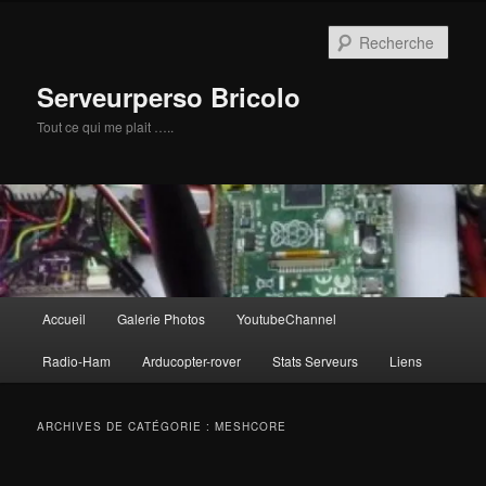
Aller
Aller
au
au
Rech
contenu
contenu
principal
secondaire
Serveurperso Bricolo
Tout ce qui me plait …..
Menu
Accueil
Galerie Photos
YoutubeChannel
principal
Radio-Ham
Arducopter-rover
Stats Serveurs
Liens
ARCHIVES DE CATÉGORIE :
MESHCORE