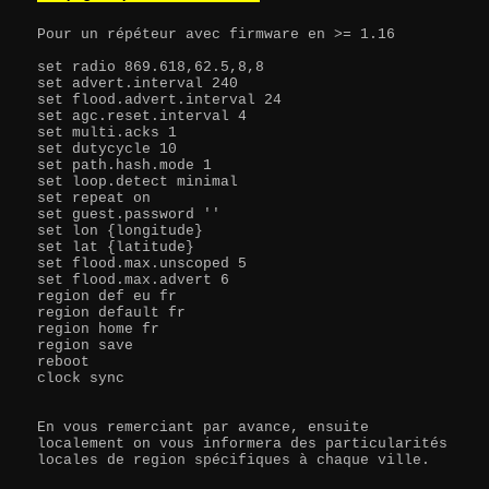
Pour un répéteur avec firmware en >= 1.16

set radio 869.618,62.5,8,8

set advert.interval 240

set flood.advert.interval 24

set agc.reset.interval 4

set multi.acks 1

set dutycycle 10

set path.hash.mode 1

set loop.detect minimal

set repeat on

set guest.password ''

set lon {longitude}

set lat {latitude}

set flood.max.unscoped 5

set flood.max.advert 6

region def eu fr

region default fr 

region home fr

region save

reboot

clock sync

En vous remerciant par avance, ensuite 
localement on vous informera des particularités 
locales de region spécifiques à chaque ville.