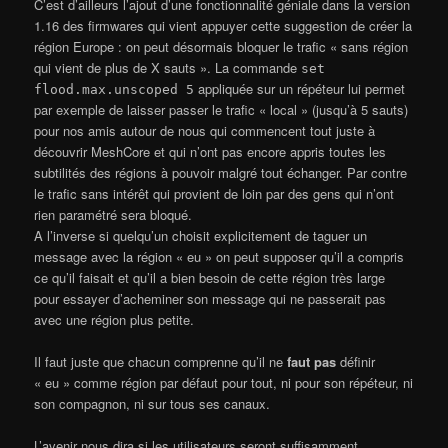
C’est d’ailleurs l’ajout d’une fonctionnalité géniale dans la version
1.16 des firmwares qui vient appuyer cette suggestion de créer la
région Europe : on peut désormais bloquer le trafic « sans région
qui vient de plus de X sauts ». La commande
set
appliquée sur un répéteur lui permet
flood.max.unscoped 5
par exemple de laisser passer le trafic « local » (jusqu’à 5 sauts)
pour nos amis autour de nous qui commencent tout juste à
découvrir MeshCore et qui n’ont pas encore appris toutes les
subtilités des régions à pouvoir malgré tout échanger. Par contre
le trafic sans intérêt qui provient de loin par des gens qui n’ont
rien paramétré sera bloqué.
A l’inverse si quelqu’un choisit explicitement de taguer un
message avec la région « eu » on peut supposer qu’il a compris
ce qu’il faisait et qu’il a bien besoin de cette région très large
pour essayer d’acheminer son message qui ne passerait pas
avec une région plus petite.
Il faut juste que chacun comprenne qu’il ne
faut pas
définir
« eu » comme région par défaut pour tout, ni pour son répéteur, ni
son compagnon, ni sur tous ses canaux.
L’avenir nous dira si les utilisateurs seront suffisamment