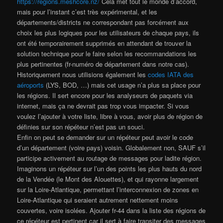
https://regions.meshcore.nz/
Cela met tout le monde d’accord,
mais pour l’instant c’est très expérimental, et les
départements/districts ne correspondant pas forcément aux
choix les plus logiques pour les utilisateurs de chaque pays, ils
ont été temporairement supprimés en attendant de trouver la
solution technique pour le faire selon les recommandations les
plus pertinentes (fr-numéro de département dans notre cas).
Historiquement nous utilisions également les
codes IATA des
aéroports
(LYS, BOD, …) mais cet usage n’a plus sa place pour
les régions. Il sert encore pour les analyseurs de paquets via
internet, mais ça ne devrait pas trop vous impacter. Si vous
voulez l’ajouter à votre liste, libre à vous, avoir plus de région de
définies sur son répéteur n’est pas un souci.
Enfin on peut se demander sur un répéteur peut avoir le code
d’un département (voire pays) voisin. Globalement non, SAUF s’il
participe activement au routage de messages pour ladite région.
Imaginons un répéteur sur l’un des points les plus hauts du nord
de la Vendée (le Mont des Alouettes), et qui rayonne largement
sur la Loire-Atlantique, permettant l’interconnexion de zones en
Loire-Atlantique qui seraient autrement nettement moins
couvertes, voire isolées. Ajouter fr-44 dans la liste des régions de
ce répéteur est pertinent car il sert à faire transiter des messages