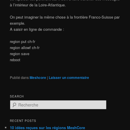
à l’intérieur de la Loire-Atlantique.
On peut imaginer la même chose à la frontière Franco-Suisse par
exemple.
A saisir en ligne de commande :
region put ch-fr
region allowf ch-fr
region save
reboot
Publié dans
Meshcore
|
Laisser un commentaire
SEARCH
R
e
c
h
RECENT POSTS
e
10 idées reçues sur les régions MeshCore