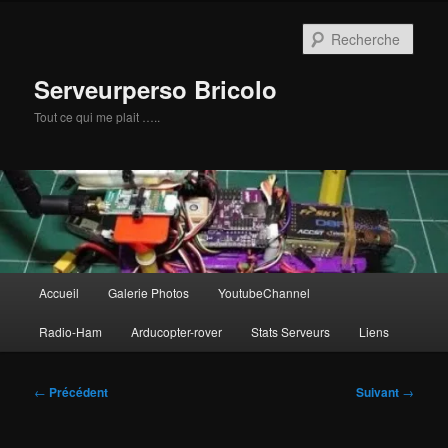
Aller
au
Rech
contenu
principal
Serveurperso Bricolo
Tout ce qui me plait …..
Menu
Accueil
Galerie Photos
YoutubeChannel
principal
Radio-Ham
Arducopter-rover
Stats Serveurs
Liens
Navigation
←
Précédent
Suivant
→
des
articles