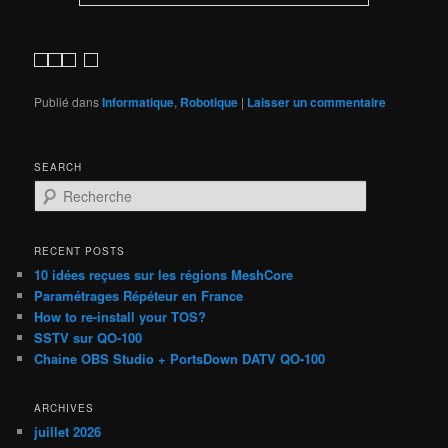
Publié dans
Informatique
,
Robotique
|
Laisser un commentaire
SEARCH
R
e
c
h
RECENT POSTS
e
10 idées reçues sur les régions MeshCore
r
Paramétrages Répéteur en France
c
How to re-install your TOS?
h
SSTV sur QO-100
e
Chaine OBS Studio + PortsDown DATV QO-100
ARCHIVES
juillet 2026