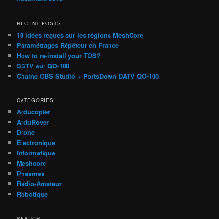
RECENT POSTS
10 idées reçues sur les régions MeshCore
Paramétrages Répéteur en France
How to re-install your TOS?
SSTV sur QO-100
Chaine OBS Studio + PortsDown DATV QO-100
CATEGORIES
Arducopter
ArduRover
Drone
Electronique
Informatique
Meshcore
Phasmes
Radio-Amateur
Robotique
SEARCH