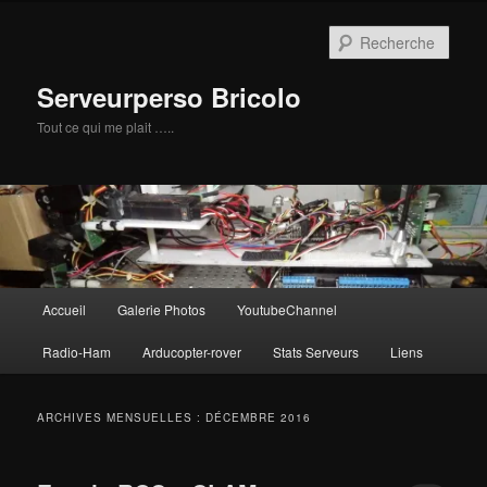
Aller
Aller
au
au
Rech
contenu
contenu
principal
secondaire
Serveurperso Bricolo
Tout ce qui me plait …..
Menu
Accueil
Galerie Photos
YoutubeChannel
principal
Radio-Ham
Arducopter-rover
Stats Serveurs
Liens
ARCHIVES MENSUELLES :
DÉCEMBRE 2016