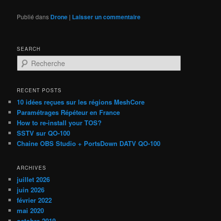
Publié dans
Drone
|
Laisser un commentaire
SEARCH
R
e
c
h
RECENT POSTS
e
10 idées reçues sur les régions MeshCore
r
Paramétrages Répéteur en France
c
How to re-install your TOS?
h
SSTV sur QO-100
e
Chaine OBS Studio + PortsDown DATV QO-100
ARCHIVES
juillet 2026
juin 2026
février 2022
mai 2020
octobre 2019