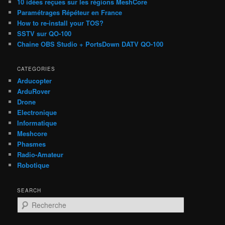
10 idées reçues sur les régions MeshCore
Paramétrages Répéteur en France
How to re-install your TOS?
SSTV sur QO-100
Chaine OBS Studio + PortsDown DATV QO-100
CATEGORIES
Arducopter
ArduRover
Drone
Electronique
Informatique
Meshcore
Phasmes
Radio-Amateur
Robotique
SEARCH
R
e
c