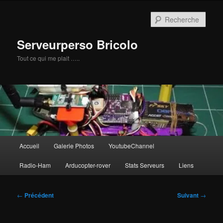
Aller
au
Rech
contenu
principal
Serveurperso Bricolo
Tout ce qui me plait …..
Menu
Accueil
Galerie Photos
YoutubeChannel
principal
Radio-Ham
Arducopter-rover
Stats Serveurs
Liens
Navigation
←
Précédent
Suivant
→
des
articles