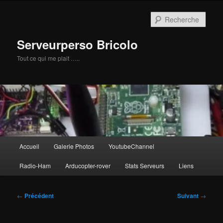
Aller
au
Rech
contenu
principal
Serveurperso Bricolo
Tout ce qui me plait …..
Menu
Accueil
Galerie Photos
YoutubeChannel
principal
Radio-Ham
Arducopter-rover
Stats Serveurs
Liens
Navigation
←
Précédent
Suivant
→
des
articles