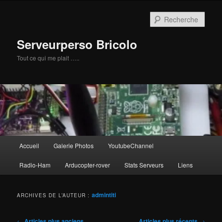
Aller
Aller
au
au
Rech
contenu
contenu
principal
secondaire
Serveurperso Bricolo
Tout ce qui me plait …..
Menu
Accueil
Galerie Photos
YoutubeChannel
principal
Radio-Ham
Arducopter-rover
Stats Serveurs
Liens
admintiti
ARCHIVES DE L’AUTEUR :
Navigation
←
Articles plus anciens
Articles plus récents
→