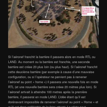
Si l’aéronef franchit la barrière il passera alors en mode RTL ou
LAND. Au moment ou la barrière est franchie, une seconde
barrière est créee 20 plus loin (ou plus haut). Si l’aéronef franchit
cette deuxième barrière (par exemple à cause d’une mauvaise
configuration, ou si l’opérateur ne parvient pas à ramener
l’aéronef au point « home ») il passera une nouvelle fois en mode
RTL (et une nouvelle barrière sera créee 20 mètres plus loin). Si
l’aéronef arrivait à atteindre 100 metres après la première
barrière, il passerai en mode LAND. L’idée étant qu’il est
dorénavant impossible de ramener l’aéronef au point « Home » et
qu’il est donc préférable de le faire atterrir. Le pilote peut