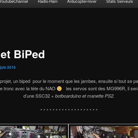
YoutubeChannel
Radio-Ham
Arducopter-rover
Stats Serveurs
jet BiPed
juin 2016
rojet, un biped pour le moment que les jambes, ensuite si tout se p
 le tronc avec la tète du NAO
les servos sont des MG996R, il ser
d’une SSC32 +
botboarduino et manette PS2.
* * * * * * * * * * * * * * * * * * *