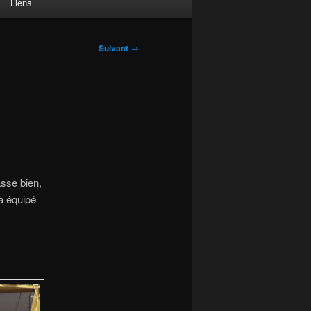
Liens
Suivant
→
asse bien,
a équipé