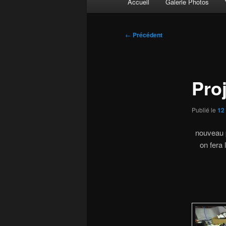
Accueil
Galerie Photos
principal
Navigation
←
Précédent
des
articles
Pro
Publié le
12 
nouveau p
on fera