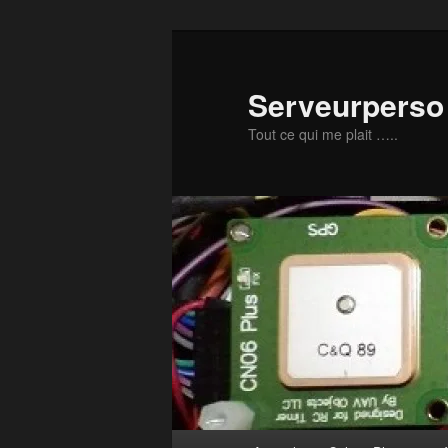
Aller
au
contenu
Serveurperso 
principal
Tout ce qui me plait …..
Menu