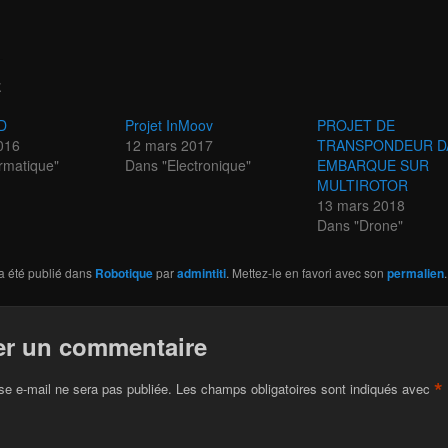
E
D
Projet InMoov
PROJET DE
2016
12 mars 2017
TRANSPONDEUR D
rmatique"
Dans "Electronique"
EMBARQUE SUR
MULTIROTOR
13 mars 2018
Dans "Drone"
a été publié dans
Robotique
par
admintiti
. Mettez-le en favori avec son
permalien
.
er un commentaire
*
se e-mail ne sera pas publiée.
Les champs obligatoires sont indiqués avec