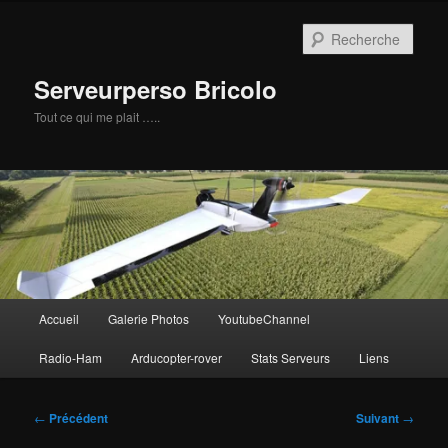
Aller
au
Rech
contenu
principal
Serveurperso Bricolo
Tout ce qui me plait …..
Menu
Accueil
Galerie Photos
YoutubeChannel
principal
Radio-Ham
Arducopter-rover
Stats Serveurs
Liens
Navigation
←
Précédent
Suivant
→
des