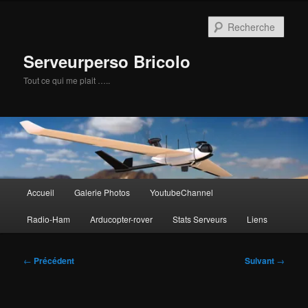
Aller
au
Rech
contenu
principal
Serveurperso Bricolo
Tout ce qui me plait …..
Menu
Accueil
Galerie Photos
YoutubeChannel
principal
Radio-Ham
Arducopter-rover
Stats Serveurs
Liens
Navigation
←
Précédent
Suivant
→
des
articles