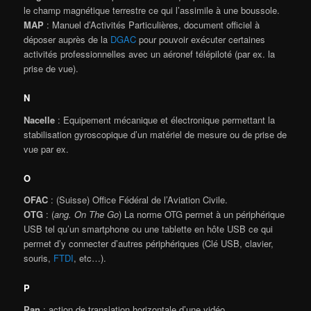
le champ magnétique terrestre ce qui l’assimile à une boussole.
MAP
: Manuel d’Activités Particulières, document officiel à
déposer auprès de la
DGAC
pour pouvoir exécuter certaines
activités professionnelles avec un aéronef télépiloté (par ex. la
prise de vue).
N
Nacelle
: Equipement mécanique et électronique permettant la
stabilisation gyroscopique d’un matériel de mesure ou de prise de
vue par ex.
O
OFAC
: (Suisse) Office Fédéral de l’Aviation Civile.
OTG
: (
ang. On The Go
) La norme OTG permet à un périphérique
USB tel qu’un smartphone ou une tablette en hôte USB ce qui
permet d’y connecter d’autres périphériques (Clé USB, clavier,
souris,
FTDI
, etc…).
P
Pan
: action de translation horizontale d’une vidéo.