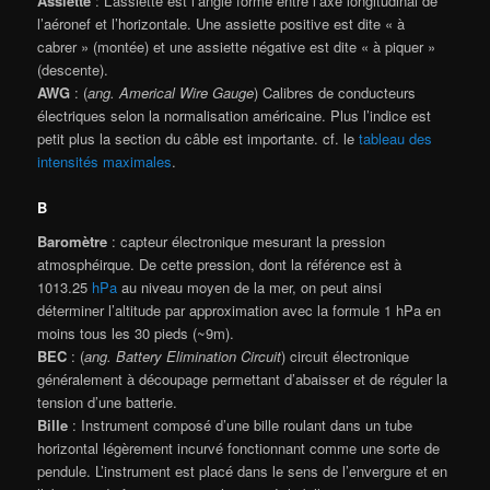
Assiette
: L’assiette est l’angle formé entre l’axe longitudinal de
l’aéronef et l’horizontale. Une assiette positive est dite « à
cabrer » (montée) et une assiette négative est dite « à piquer »
(descente).
AWG
: (
ang. Americal Wire Gauge
) Calibres de conducteurs
électriques selon la normalisation américaine. Plus l’indice est
petit plus la section du câble est importante. cf. le
tableau des
intensités maximales
.
B
Baromètre
: capteur électronique mesurant la pression
atmosphéirque. De cette pression, dont la référence est à
1013.25
hPa
au niveau moyen de la mer, on peut ainsi
déterminer l’altitude par approximation avec la formule 1 hPa en
moins tous les 30 pieds (~9m).
BEC
: (
ang. Battery Elimination Circuit
) circuit électronique
généralement à découpage permettant d’abaisser et de réguler la
tension d’une batterie.
Bille
: Instrument composé d’une bille roulant dans un tube
horizontal légèrement incurvé fonctionnant comme une sorte de
pendule. L’instrument est placé dans le sens de l’envergure et en