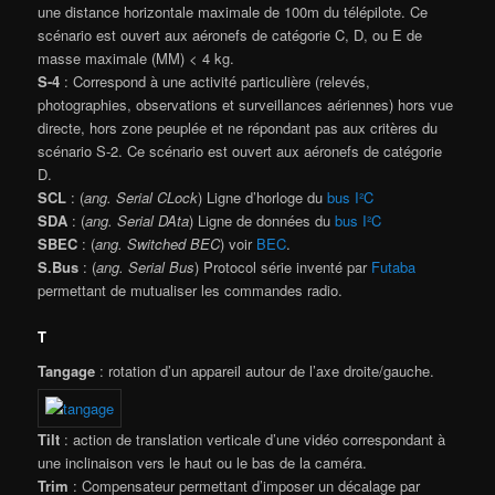
une distance horizontale maximale de 100m du télépilote. Ce
scénario est ouvert aux aéronefs de catégorie C, D, ou E de
masse maximale (MM) < 4 kg.
S-4
: Correspond à une activité particulière (relevés,
photographies, observations et surveillances aériennes) hors vue
directe, hors zone peuplée et ne répondant pas aux critères du
scénario S-2. Ce scénario est ouvert aux aéronefs de catégorie
D.
SCL
: (
ang. Serial CLock
) Ligne d’horloge du
bus I²C
SDA
: (
ang. Serial DAta
) Ligne de données du
bus I²C
SBEC
: (
ang. Switched BEC
) voir
BEC
.
S.Bus
: (
ang. Serial Bus
) Protocol série inventé par
Futaba
permettant de mutualiser les commandes radio.
T
Tangage
: rotation d’un appareil autour de l’axe droite/gauche.
Tilt
: action de translation verticale d’une vidéo correspondant à
une inclinaison vers le haut ou le bas de la caméra.
Trim
: Compensateur permettant d’imposer un décalage par