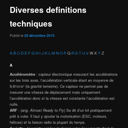
Diverses definitions
techniques
Publié le
20 décembre 2015
A
·
B
·
C
·
D
·
E
·
F
·
G
·
H
·
I
·
J
·
K
·
L
·
M
·
N
·
O
·
P
·Q·
R
·
S
·
T
·
U
·
V
·W·X·
Y
·Z
A
Accéléromètre
: capteur électronique mesurant les accélérations
sur les trois axes, l’accélération verticale étant en moyenne de
9,81m/s² (la gravité terrestre). Ce capteur ne permet pas de
mesurer une vitesse de déplacement mais uniquement
l’accélération donc si la vitesse est constante l’accélération est
nulle.
ARF
: (
ang. Almost Ready to Fly
) Se dit d’un kit pratiquement
prêt à voler. Il faut y ajouter la motorisation (ESC, moteurs,
hélices) et la liaison radio la plupart du temps.