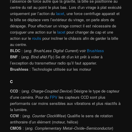
l’absence de force autre que la gravité, la bille se positionne au
centre du rail au point le plus bas. Lors d’un virage à plat exécuté
uniquement par l’action du
lacet
, une force centrifuge apparait et
la bille se déplace vers l’extérieur du virage, on parle alors de
dérapage. Pour effectuer un virage correct il est nécessaire de
conjuguer une action sur le
lacet
pour changer de cap et une
action sur le
roulis
pour incliner le châssis afin de garder la bille
au centre.
BLDC
: (
ang. BrushLess Digital Current
) voir
Brushless
BNF
: (
ang. Bind aNd Fly
) Se dit d’un kit prêt à voler à
l’exception du transmetteur radio qu’il faut apparier.
Brushless
: Technologie utilisée sur les moteur
C
CCD
: (
ang. Charge-Coupled Device
) Désigne le type de capteur
d’une caméra. Pour du
FPV
les capteurs CCD sont plus
performants car moins sensibles aux vibrations et plus réactifs à
la lumière.
CCW
: (
ang. Counter ClockWise
) Qualifie le sens de rotation
antihoraire d’un élément (moteur, hélice)
CMOS
: (
ang. Complementary Metal–Oxide–Semiconductor
)