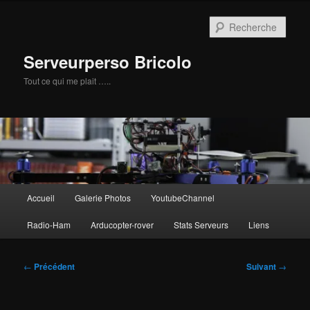
Aller
au
Rech
contenu
principal
Serveurperso Bricolo
Tout ce qui me plait …..
Menu
Accueil
Galerie Photos
YoutubeChannel
principal
Radio-Ham
Arducopter-rover
Stats Serveurs
Liens
Navigation
←
Précédent
Suivant
→
des
articles