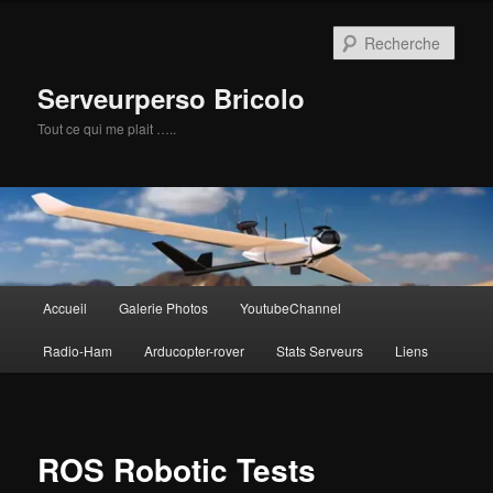
Aller
au
Rech
contenu
principal
Serveurperso Bricolo
Tout ce qui me plait …..
Menu
Accueil
Galerie Photos
YoutubeChannel
principal
Radio-Ham
Arducopter-rover
Stats Serveurs
Liens
ROS Robotic Tests