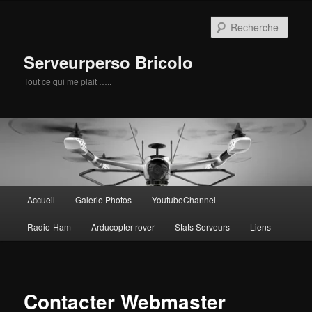
Aller
au
Rech
contenu
principal
Serveurperso Bricolo
Tout ce qui me plait …..
Menu
Accueil
Galerie Photos
YoutubeChannel
principal
Radio-Ham
Arducopter-rover
Stats Serveurs
Liens
Contacter Webmaster